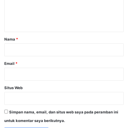
e
n
t
a
r
Nama
*
*
Email
*
Situs Web
Simpan nama, email, dan situs web saya pada peramban ini
untuk komentar saya berikutnya.