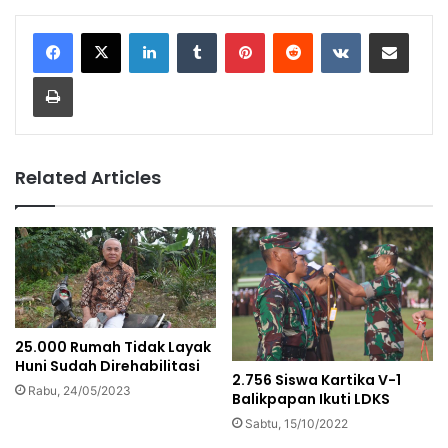
LinkedIn
Tumblr
Pinterest
Reddit
VKontakte
Share via Email
Print
Related Articles
25.000 Rumah Tidak Layak
Huni Sudah Direhabilitasi
2.756 Siswa Kartika V-1
Rabu, 24/05/2023
Balikpapan Ikuti LDKS
Sabtu, 15/10/2022