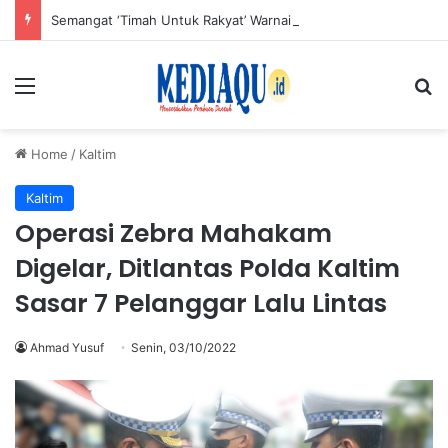
Semangat ‘Timah Untuk Rakyat’ Warnai Aksi Donor Darah HUT ke-50 PT Timah di Jakarta
Menu
Se
Home
/
Kaltim
Kaltim
Operasi Zebra Mahakam
Digelar, Ditlantas Polda Kaltim
Sasar 7 Pelanggar Lalu Lintas
Ahmad Yusuf
Senin, 03/10/2022