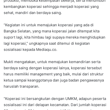
produksi, membuka kesempatan bekerja, serta menumbuh
kembangkan koperasi sehingga menjadi koperasi yang
sehat, mandiri dan berdaya saing.
“Kegiatan ini untuk memajukan koperasi yang ada di
Bangka Selatan, yang mana koperasi jalan ditempat kita
suport lagi, kita himbau lagi supaya mereka menghidupkan
lagi koperasi,” ungkapnya saat ditemui di kegiatan
sosialisasi kepada Mediaqu.co.
Mukti mengatakan, untuk memajukan kemandirian serta
berdaya saing dengan koperasi lainya, koperasi tersebut
harus memiliki management yang baik, mulai dari struktur
ketua sampai keanggotanya dan juga badan pengawasnya
haruslah transparan.
“Koperasi ini bersangkutan dengan UMKM, adapun peserta
sosialisasi ini dari delapan kecamatan. Dari jumlah koperasi