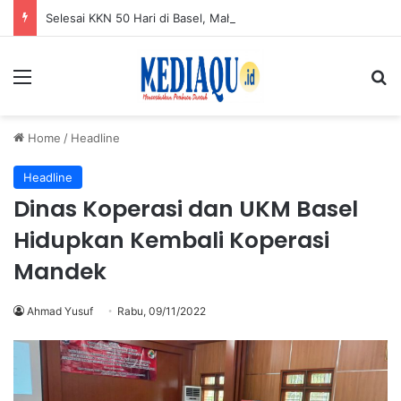
Selesai KKN 50 Hari di Basel, Mahasiswa UGM Raih Apresiasi KAGAMA Babel
Menu
Se
Home
/
Headline
Headline
Dinas Koperasi dan UKM Basel
Hidupkan Kembali Koperasi
Mandek
Ahmad Yusuf
Rabu, 09/11/2022