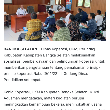
BANGKA SELATAN
– Dinas Koperasi, UKM, Perindag
Kabupaten Kabupaten Bangka Selatan melaksanakan
sosialisasi pemberdayaan dan pelindungan koperasi untuk
memberikan pengetahuan tentang pemahaman prinsip-
prinsip koperasi, Rabu (9/11/22) di Gedung Dinas
Pendidikan setempat.
Kabid Koperasi, UKM Kabupaten Bangka Selatan, Mukti
Agusman mengatakan, materi kegiatan berupa
meningkatkan kemampuan bekerja, meningkatkan usaha