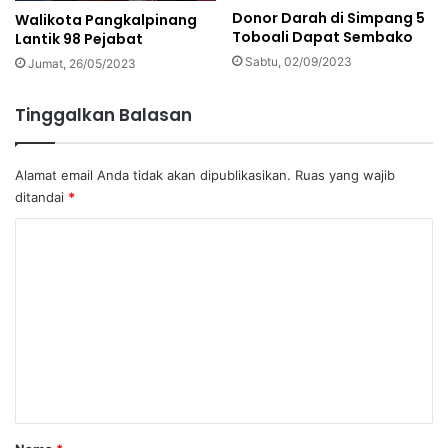
Donor Darah di Simpang 5
Walikota Pangkalpinang
Toboali Dapat Sembako
Lantik 98 Pejabat
Sabtu, 02/09/2023
Jumat, 26/05/2023
Tinggalkan Balasan
Alamat email Anda tidak akan dipublikasikan.
Ruas yang wajib
ditandai
*
K
o
m
e
n
t
a
r