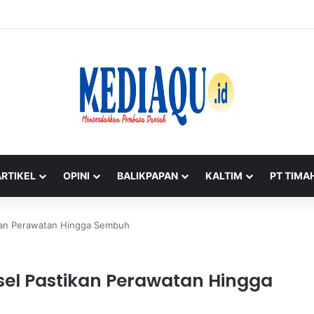
ng Timah di Belitung Mengemuka, Bambang Patijaya Dorong Perpres Seg
ARTIKEL
OPINI
BALIKPAPAN
KALTIM
PT TIMA
kan Perawatan Hingga Sembuh
el Pastikan Perawatan Hingga