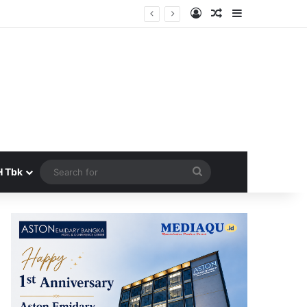
Log In
Random Article
Sidebar
era Terbit
Search
H Tbk
for