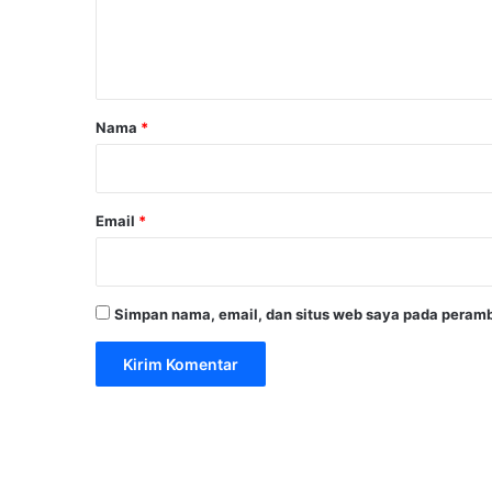
n
t
a
r
Nama
*
*
Email
*
Simpan nama, email, dan situs web saya pada peramb