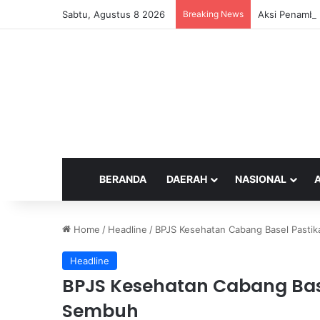
Sabtu, Agustus 8 2026
Breaking News
Aksi Penamba
BERANDA
DAERAH
NASIONAL
Home
/
Headline
/
BPJS Kesehatan Cabang Basel Pasti
Headline
BPJS Kesehatan Cabang Bas
Sembuh