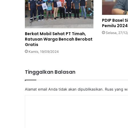
PDIP Basel 
Pemilu 2024
Selasa, 27/12
Berkat Mobil Sehat PT Timah,
Ratusan Warga Bencah Berobat
Gratis
Kamis, 19/09/2024
Tinggalkan Balasan
Alamat email Anda tidak akan dipublikasikan.
Ruas yang wa
K
o
m
e