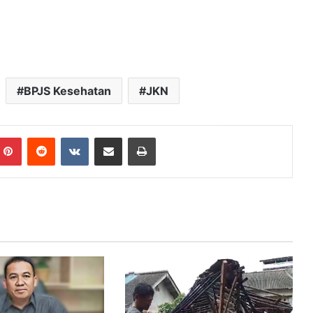
BPJS Kesehatan
JKN
mblr
Pinterest
Reddit
VKontakte
Share via Email
Print