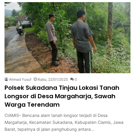
Ahmad Yusuf
Rabu, 22/01/2025
0
Polsek Sukadana Tinjau Lokasi Tanah
Longsor di Desa Margaharja, Sawah
Warga Terendam
CIAMIS– Bencana alam tanah longsor terjadi di Desa
Margaharja, Kecamatan Sukadana, Kabupaten Ciamis, Jawa
Barat, tepatnya di jalan penghubung antara…