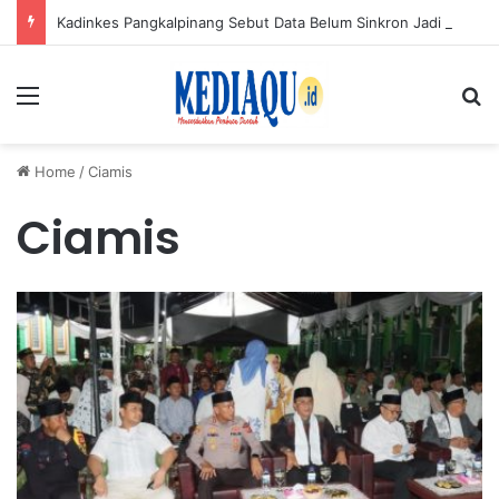
Kadinkes Pangkalpinang Sebut Data Belum Sinkron Jadi Penyebab Salah Bayar Iuran JKN
Menu
Se
Home
/
Ciamis
Ciamis