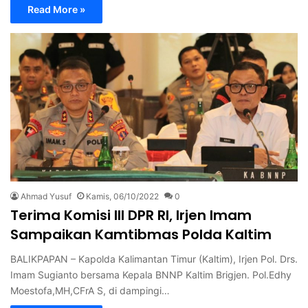
Read More »
Ahmad Yusuf
Kamis, 06/10/2022
0
Terima Komisi III DPR RI, Irjen Imam
Sampaikan Kamtibmas Polda Kaltim
BALIKPAPAN – Kapolda Kalimantan Timur (Kaltim), Irjen Pol. Drs.
Imam Sugianto bersama Kepala BNNP Kaltim Brigjen. Pol.Edhy
Moestofa,MH,CFrA S, di dampingi…