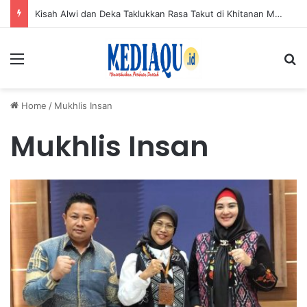
Kisah Alwi dan Deka Taklukkan Rasa Takut di Khitanan Massal HUT ke-50 PT TIMAH
Menu
Se
Home
/
Mukhlis Insan
Mukhlis Insan