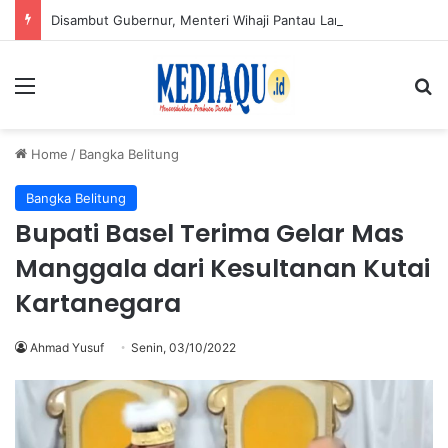
Disambut Gubernur, Menteri Wihaji Pantau Langsung Upaya Cegah Stunting di Babel
Menu
Se
Home
/
Bangka Belitung
Bangka Belitung
Bupati Basel Terima Gelar Mas
Manggala dari Kesultanan Kutai
Kartanegara
Ahmad Yusuf
Senin, 03/10/2022