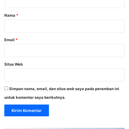
a
r
Nama
*
*
Email
*
Situs Web
Simpan nama, email, dan situs web saya pada peramban ini
untuk komentar saya berikutnya.