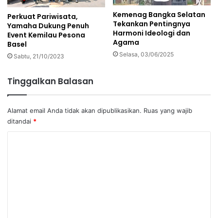
Kemenag Bangka Selatan
Perkuat Pariwisata,
Tekankan Pentingnya
Yamaha Dukung Penuh
Harmoni Ideologi dan
Event Kemilau Pesona
Agama
Basel
Selasa, 03/06/2025
Sabtu, 21/10/2023
Tinggalkan Balasan
Alamat email Anda tidak akan dipublikasikan.
Ruas yang wajib
ditandai
*
K
o
m
e
n
t