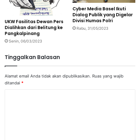
Cyber Media Basel Ikuti
Dialog Publik yang Digelar
Divisi Humas Polri
UKW Fasilitas Dewan Pers
Dialihkan dari Belitung ke
Rabu, 31/05/2023
Pangkalpinang
Senin, 06/03/2023
Tinggalkan Balasan
Alamat email Anda tidak akan dipublikasikan.
Ruas yang wajib
ditandai
*
K
o
m
e
n