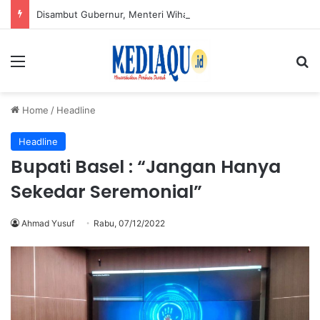
Disambut Gubernur, Menteri Wihaji Pantau Langsung Upaya Cegah Stunting di Babel
Menu
Se
Home
/
Headline
Headline
Bupati Basel : “Jangan Hanya
Sekedar Seremonial”
Ahmad Yusuf
Rabu, 07/12/2022