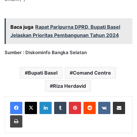
Baca juga
Rapat Paripurna DPRD, Bupati Basel
Jelaskan Prioritas Pembangunan Tahun 2024
Sumber : Diskominfo Bangka Selatan
Bupati Basel
Comand Centre
Riza Herdavid
LinkedIn
Tumblr
Pinterest
Reddit
VKontakte
Share via Email
Print