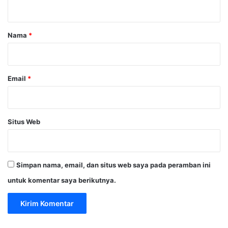
t
a
r
Nama
*
*
Email
*
Situs Web
Simpan nama, email, dan situs web saya pada peramban ini
untuk komentar saya berikutnya.