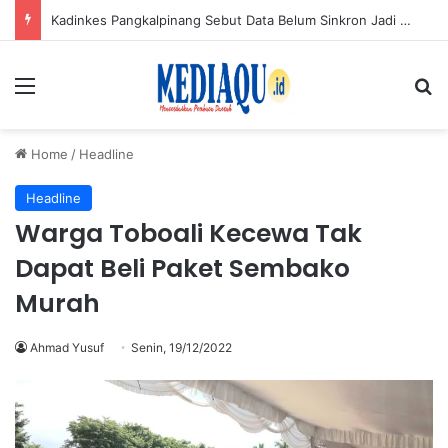
Donor Darah HUT ke-50 PT TIMAH di Karimun Kumpulkan 120 Kantong Darah
Menu
Se
Home
/
Headline
Headline
Warga Toboali Kecewa Tak
Dapat Beli Paket Sembako
Murah
Ahmad Yusuf
Senin, 19/12/2022