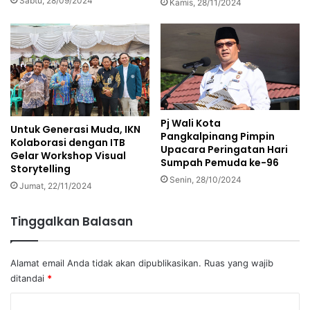
Sabtu, 28/09/2024
Kamis, 28/11/2024
Pj Wali Kota
Untuk Generasi Muda, IKN
Pangkalpinang Pimpin
Kolaborasi dengan ITB
Upacara Peringatan Hari
Gelar Workshop Visual
Sumpah Pemuda ke-96
Storytelling
Senin, 28/10/2024
Jumat, 22/11/2024
Tinggalkan Balasan
Alamat email Anda tidak akan dipublikasikan.
Ruas yang wajib
ditandai
*
K