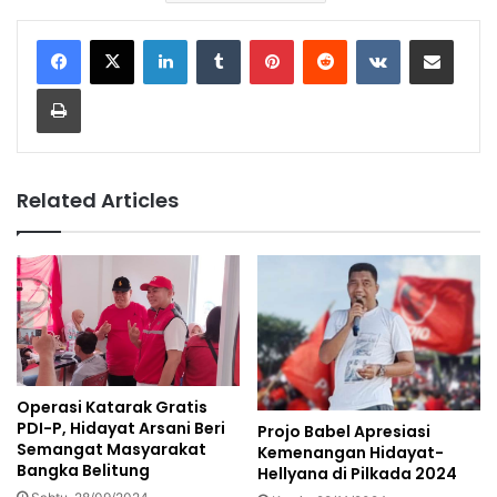
LinkedIn
Tumblr
Pinterest
Reddit
VKontakte
Share via Email
Print
Related Articles
Operasi Katarak Gratis
PDI-P, Hidayat Arsani Beri
Projo Babel Apresiasi
Semangat Masyarakat
Kemenangan Hidayat-
Bangka Belitung
Hellyana di Pilkada 2024