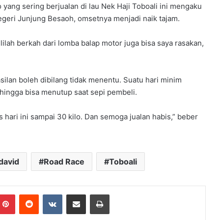
yang sering berjualan di lau Nek Haji Toboali ini mengaku
Negeri Junjung Besaoh, omsetnya menjadi naik tajam.
ilah berkah dari lomba balap motor juga bisa saya rasakan,
ilan boleh dibilang tidak menentu. Suatu hari minim
ehingga bisa menutup saat sepi pembeli.
 hari ini sampai 30 kilo. Dan semoga jualan habis,” beber
david
Road Race
Toboali
mblr
Pinterest
Reddit
VKontakte
Share via Email
Print