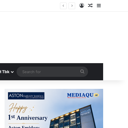
Log In
Random Article
Sidebar
era Terbit
Search
H Tbk
for