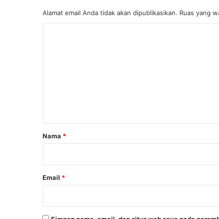
Alamat email Anda tidak akan dipublikasikan.
Ruas yang wa
K
o
m
e
n
t
a
r
Nama
*
*
Email
*