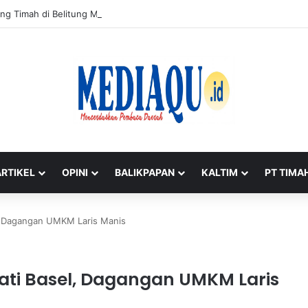
ng Timah di Belitung Mengemuka, Bambang Patijaya Dorong Perpres Seg
ARTIKEL
OPINI
BALIKPAPAN
KALTIM
PT TIMA
l, Dagangan UMKM Laris Manis
ati Basel, Dagangan UMKM Laris