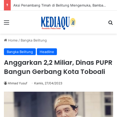
Tes Urine Rutin Jadi Langkah PT TIMAH Cegah Narkoba di Lingkungan Kerja
Menu
Se
Home
/
Bangka Belitung
Bangka Belitung
Headline
Anggarkan 2,2 Miliar, Dinas PUPR
Bangun Gerbang Kota Toboali
Ahmad Yusuf
Kamis, 27/04/2023