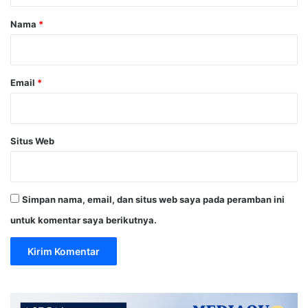
r
Nama
*
*
Email
*
Situs Web
Simpan nama, email, dan situs web saya pada peramban ini
untuk komentar saya berikutnya.