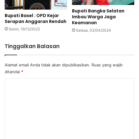
Bupati Bangka Selatan
Bupati Basel : OPD Kejar
Imbau Warga Jaga
Serapan Anggaran Rendah
Keamanan
Senin, 19/12/2022
Selasa, 02/04/2024
Tinggalkan Balasan
Alamat email Anda tidak akan dipublikasikan.
Ruas yang wajib
ditandai
*
K
o
m
e
n
t
a