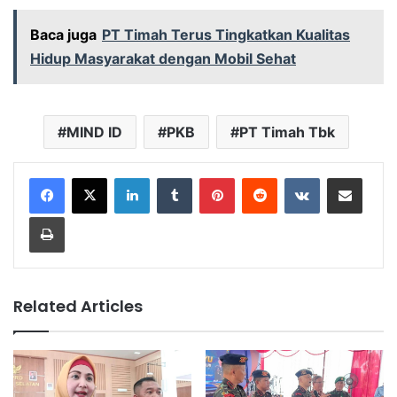
Baca juga
PT Timah Terus Tingkatkan Kualitas
Hidup Masyarakat dengan Mobil Sehat
MIND ID
PKB
PT Timah Tbk
LinkedIn
Tumblr
Pinterest
Reddit
VKontakte
Share via Email
Print
Related Articles