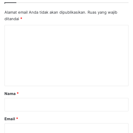
Alamat email Anda tidak akan dipublikasikan.
Ruas yang wajib
ditandai
*
K
o
m
e
n
t
a
r
Nama
*
*
Email
*