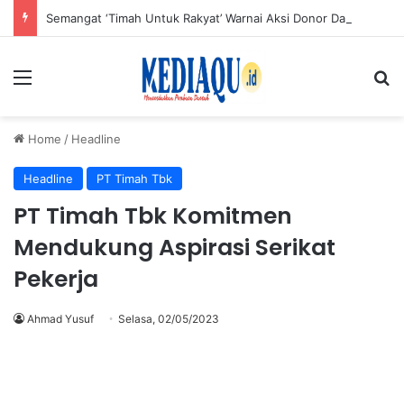
Semangat ‘Timah Untuk Rakyat’ Warnai Aksi Donor Darah HUT ke-50 PT Timah di Jakarta
Menu
Se
Home
/
Headline
Headline
PT Timah Tbk
PT Timah Tbk Komitmen
Mendukung Aspirasi Serikat
Pekerja
Ahmad Yusuf
Selasa, 02/05/2023