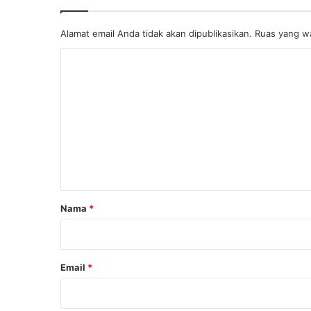
Alamat email Anda tidak akan dipublikasikan.
Ruas yang wa
K
o
m
e
n
t
a
r
Nama
*
*
Email
*