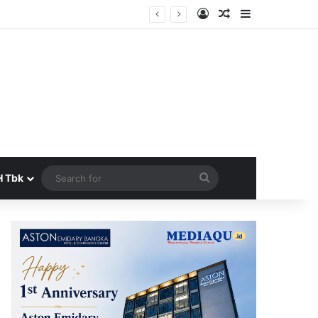
Log In
Random Article
Sidebar
rta
Search
H Tbk
for