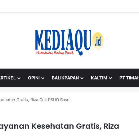
ah Untuk Rakyat’ Warnai Aksi Donor Darah HUT ke-50 PT Timah di Jaka
ARTIKEL
OPINI
BALIKPAPAN
KALTIM
PT TIMA
sehatan Gratis, Riza Cek RSUD Basel
yanan Kesehatan Gratis, Riza