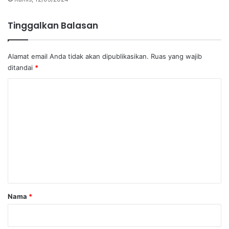
Tinggalkan Balasan
Alamat email Anda tidak akan dipublikasikan.
Ruas yang wajib
ditandai
*
K
o
m
e
n
t
a
r
Nama
*
*