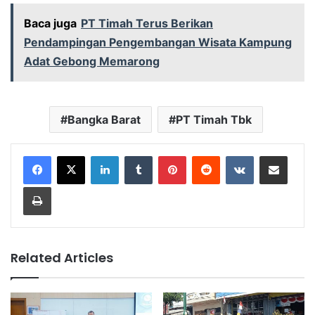
Baca juga
PT Timah Terus Berikan
Pendampingan Pengembangan Wisata Kampung
Adat Gebong Memarong
Bangka Barat
PT Timah Tbk
LinkedIn
Tumblr
Pinterest
Reddit
VKontakte
Share via Email
Print
Related Articles