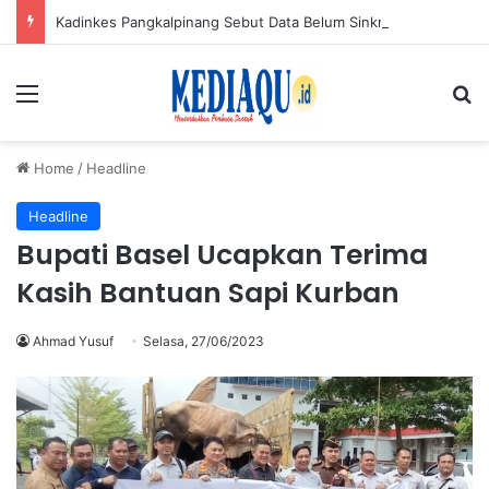
Kadinkes Pangkalpinang Sebut Data Belum Sinkron Jadi Penyebab Salah Bayar Iuran JKN
Menu
Se
Home
/
Headline
Headline
Bupati Basel Ucapkan Terima
Kasih Bantuan Sapi Kurban
Ahmad Yusuf
Selasa, 27/06/2023