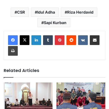
CSR
Idul Adha
Riza Herdavid
Sapi Kurban
LinkedIn
Tumblr
Pinterest
Reddit
VKontakte
Share via Email
Print
Related Articles