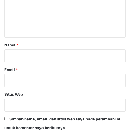
e
n
t
a
r
Nama
*
*
Email
*
Situs Web
Simpan nama, email, dan situs web saya pada peramban ini
untuk komentar saya berikutnya.