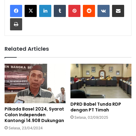
LinkedIn
Tumblr
Pinterest
Reddit
VKontakte
Share via Email
Print
Related Articles
DPRD Babel Tunda RDP
Pilkada Basel 2024, Syarat
dengan PT Timah
Calon Independen
Selasa, 02/09/2025
Kantongi 14.908 Dukungan
Selasa, 23/04/2024