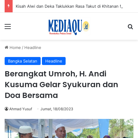
Kisah Alwi dan Deka Taklukkan Rasa Takut di Khitanan Massal HUT ke-50 PT TIMAH
Menu
Se
Home
/
Headline
Bangka Selatan
Headline
Berangkat Umroh, H. Andi
Kusuma Gelar Syukuran dan
Doa Bersama
Ahmad Yusuf
Jumat, 18/08/2023