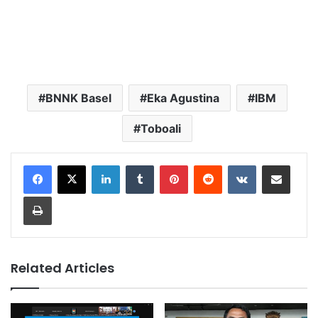
BNNK Basel
Eka Agustina
IBM
Toboali
LinkedIn
Tumblr
Pinterest
Reddit
VKontakte
Share via Email
Print
Related Articles