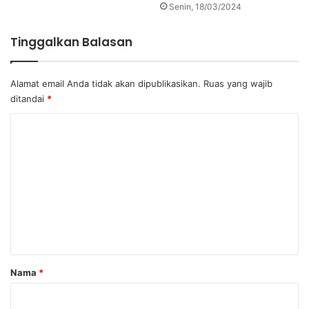
Senin, 18/03/2024
Tinggalkan Balasan
Alamat email Anda tidak akan dipublikasikan.
Ruas yang wajib
ditandai
*
K
o
m
e
n
t
a
r
Nama
*
*