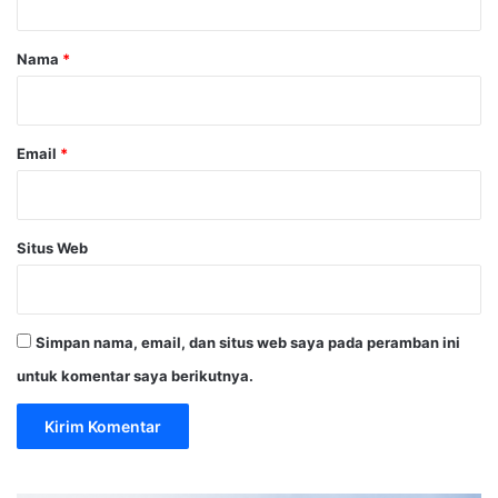
a
r
Nama
*
*
Email
*
Situs Web
Simpan nama, email, dan situs web saya pada peramban ini
untuk komentar saya berikutnya.