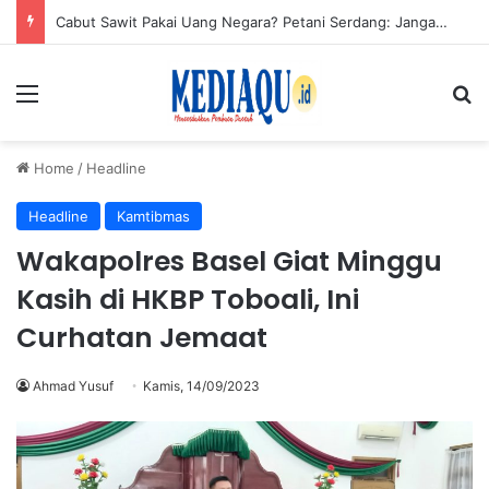
Cabut Sawit Pakai Uang Negara? Petani Serdang: Jangan Ada Persekongkolan
Menu
Se
Home
/
Headline
Headline
Kamtibmas
Wakapolres Basel Giat Minggu
Kasih di HKBP Toboali, Ini
Curhatan Jemaat
Ahmad Yusuf
Kamis, 14/09/2023