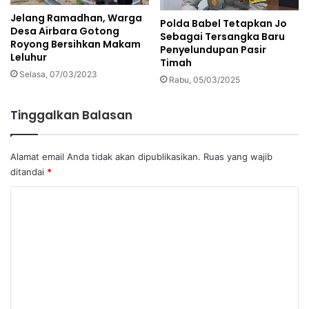
Jelang Ramadhan, Warga
Polda Babel Tetapkan Jo
Desa Airbara Gotong
Sebagai Tersangka Baru
Royong Bersihkan Makam
Penyelundupan Pasir
Leluhur
Timah
Selasa, 07/03/2023
Rabu, 05/03/2025
Tinggalkan Balasan
Alamat email Anda tidak akan dipublikasikan.
Ruas yang wajib
ditandai
*
K
o
m
e
n
t