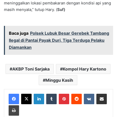
meninggalkan lokasi pembakaran dengan kondisi api yang
masih menyala,” tutup Hary. (
Suf)
Baca juga
Polsek Lubuk Besar Gerebek Tambang
Ilegal di Pantai Payak Duri, Tiga Terduga Pelaku
Diamankan
AKBP Toni Sarjaka
Kompol Hary Kartono
Minggu Kasih
LinkedIn
Tumblr
Pinterest
Reddit
VKontakte
Share via Email
Print