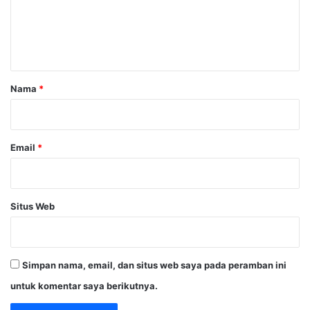
e
n
t
a
r
Nama
*
*
Email
*
Situs Web
Simpan nama, email, dan situs web saya pada peramban ini
untuk komentar saya berikutnya.