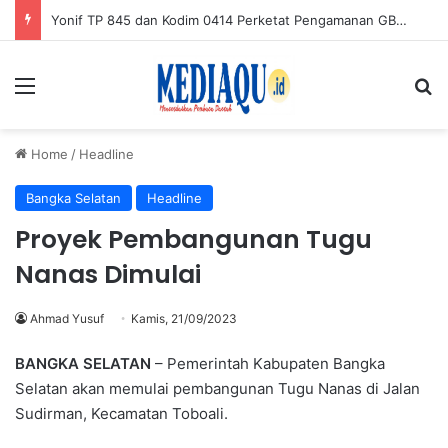
Rapat Hari Minggu, Banggar DPRD Pangkalpinang Bahas APBD 2027 dan Peningkatan PAD
Menu
Se
Home
/
Headline
Bangka Selatan
Headline
Proyek Pembangunan Tugu
Nanas Dimulai
Ahmad Yusuf
Kamis, 21/09/2023
BANGKA SELATAN
– Pemerintah Kabupaten Bangka
Selatan akan memulai pembangunan Tugu Nanas di Jalan
Sudirman, Kecamatan Toboali.