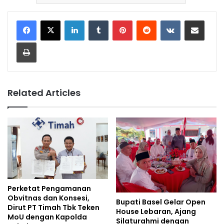
LinkedIn
Tumblr
Pinterest
Reddit
VKontakte
Share via Email
Print
Related Articles
Perketat Pengamanan
Obvitnas dan Konsesi,
Bupati Basel Gelar Open
Dirut PT Timah Tbk Teken
House Lebaran, Ajang
MoU dengan Kapolda
Silaturahmi dengan