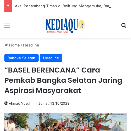
Aksi Penambang Timah di Belitung Mengemuka, Bambang Patijaya Dorong Perpres Segera Terbit
Menu
Se
Home
/
Headline
Bangka Selatan
Headline
“BASEL BERENCANA” Cara
Pemkab Bangka Selatan Jaring
Aspirasi Masyarakat
Ahmad Yusuf
Jumat, 13/10/2023