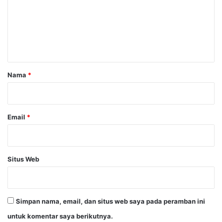
e
n
t
a
r
Nama
*
*
Email
*
Situs Web
Simpan nama, email, dan situs web saya pada peramban ini
untuk komentar saya berikutnya.