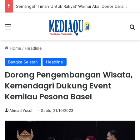
Semangat ‘Timah Untuk Rakyat’ Warnai Aksi Donor Darah HUT ke-50 PT Timah di Jakarta
Menu
Se
Home
/
Headline
Bangka Selatan
Headline
Dorong Pengembangan Wisata,
Kemendagri Dukung Event
Kemilau Pesona Basel
Ahmad Yusuf
Sabtu, 21/10/2023