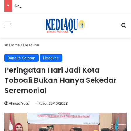
Rayakan Anniversary Pertama, Aston Emidary Bangka Tebar Promo Kuliner, AYCE Cuma Rp166.500
Menu
Se
Home
/
Headline
Bangka Selatan
Headline
Peringatan Hari Jadi Kota
Toboali Bukan Hanya Sekedar
Seremonial
Ahmad Yusuf
Rabu, 25/10/2023