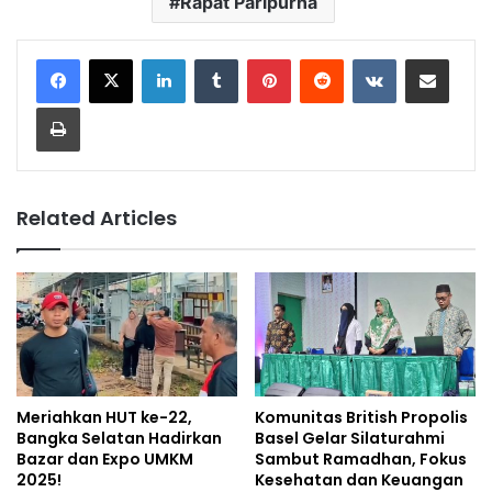
Rapat Paripurna
LinkedIn
Tumblr
Pinterest
Reddit
VKontakte
Share via Email
Print
Related Articles
Meriahkan HUT ke-22,
Komunitas British Propolis
Bangka Selatan Hadirkan
Basel Gelar Silaturahmi
Bazar dan Expo UMKM
Sambut Ramadhan, Fokus
2025!
Kesehatan dan Keuangan