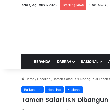
Kamis, Agustus 6 2026
Breaking News
Kisah Alwi da
BERANDA
DAERAH
NASIONAL
Home
/
Headline
/
Taman Safari IKN Dibangun di Lahan
Balikpapan'
Headline
Nasional
Taman Safari IKN Dibangun 