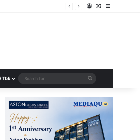
Log In
Random Article
Sidebar
Search
H Tbk
for