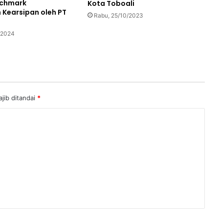
chmark
Kota Toboali
 Kearsipan oleh PT
Rabu, 25/10/2023
/2024
jib ditandai
*