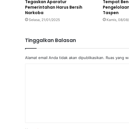
Tempat Ben
Tegaskan Aparatur
Pengelolaan
Pemerintahan Harus Bersih
Taspen
Narkoba
Kamis, 08/08
Selasa, 21/01/2025
Tinggalkan Balasan
Alamat email Anda tidak akan dipublikasikan.
Ruas yang wa
K
o
m
e
n
t
a
r