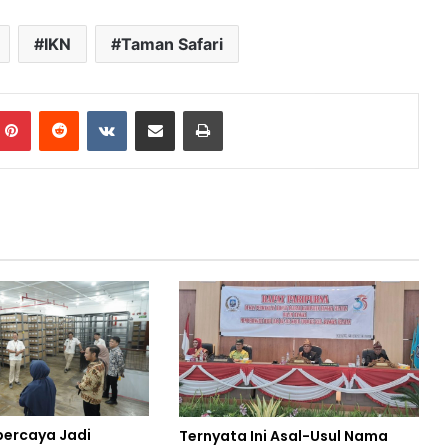
IKN
Taman Safari
mblr
Pinterest
Reddit
VKontakte
Share via Email
Print
percaya Jadi
Ternyata Ini Asal-Usul Nama