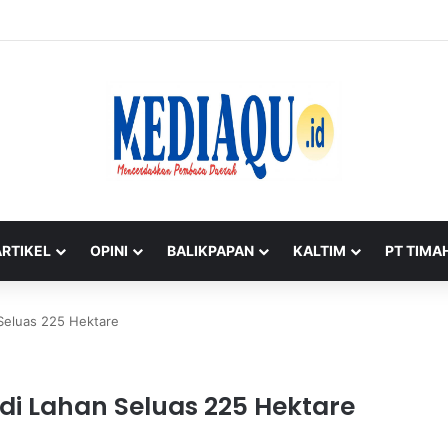
n Deka Taklukkan Rasa Takut di Khitanan Massal HUT ke-50 PT TIMAH
ARTIKEL
OPINI
BALIKPAPAN
KALTIM
PT TIMA
 Seluas 225 Hektare
di Lahan Seluas 225 Hektare