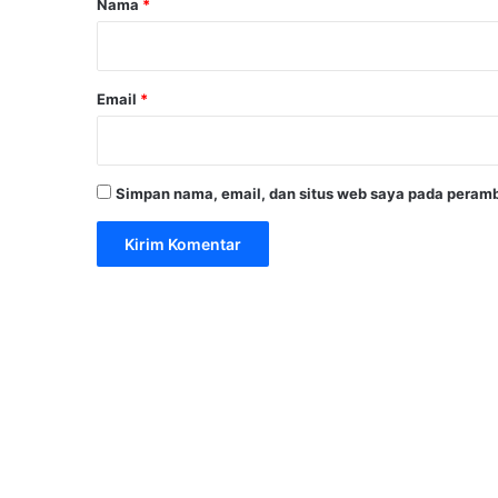
Nama
*
*
Email
*
Simpan nama, email, dan situs web saya pada peramb