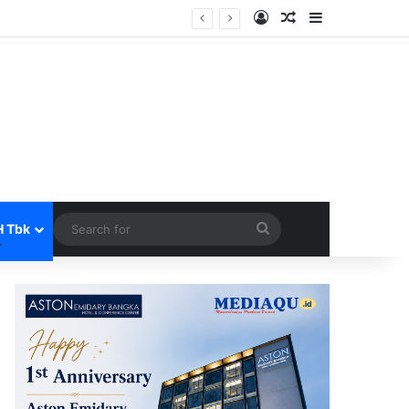
Log In
Random Article
Sidebar
rta
Search
H Tbk
for