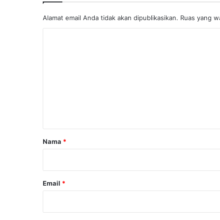
Alamat email Anda tidak akan dipublikasikan.
Ruas yang wa
K
o
m
e
n
t
a
r
Nama
*
*
Email
*