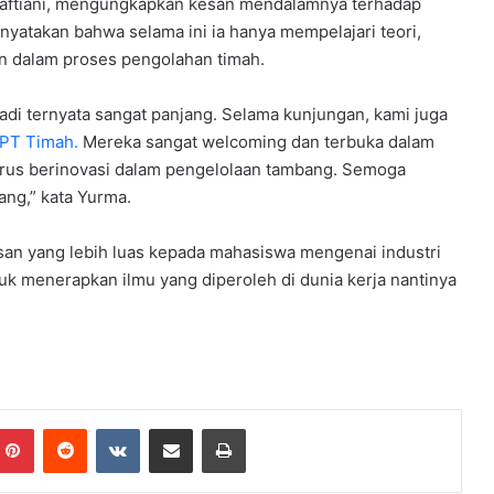
yaftiani, mengungkapkan kesan mendalamnya terhadap
nyatakan bahwa selama ini ia hanya mempelajari teori,
an dalam proses pengolahan timah.
adi ternyata sangat panjang. Selama kunjungan, kami juga
PT Timah.
Mereka sangat welcoming dan terbuka dalam
terus berinovasi dalam pengelolaan tambang. Semoga
ng,” kata Yurma.
an yang lebih luas kepada mahasiswa mengenai industri
k menerapkan ilmu yang diperoleh di dunia kerja nantinya
mblr
Pinterest
Reddit
VKontakte
Share via Email
Print