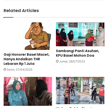
Related Articles
Sambangi Panti Asuhan,
Gaji Honorer Basel Macet,
KPU Basel Mohon Doa
Hanya Andalkan THR
Jumat, 28/07/2023
Lebaran Rp 1 Juta
Senin, 07/04/2025