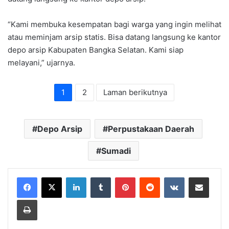
“Kami membuka kesempatan bagi warga yang ingin melihat
atau meminjam arsip statis. Bisa datang langsung ke kantor
depo arsip Kabupaten Bangka Selatan. Kami siap
melayani,” ujarnya.
1
2
Laman berikutnya
Depo Arsip
Perpustakaan Daerah
Sumadi
LinkedIn
Tumblr
Pinterest
Reddit
VKontakte
Share via Email
Print