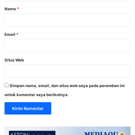
r
Nama
*
*
Email
*
Situs Web
Simpan nama, email, dan situs web saya pada peramban ini
untuk komentar saya berikutnya.