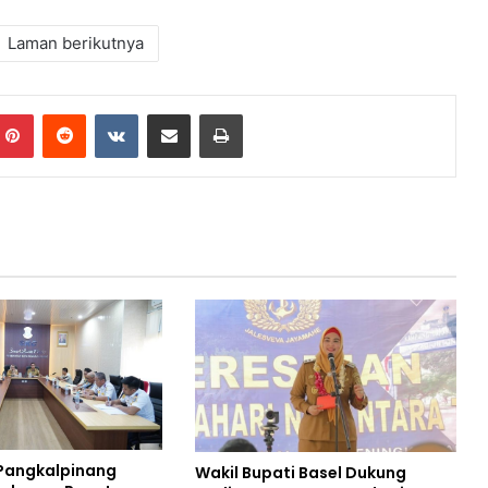
Laman berikutnya
mblr
Pinterest
Reddit
VKontakte
Share via Email
Print
 Pangkalpinang
Wakil Bupati Basel Dukung