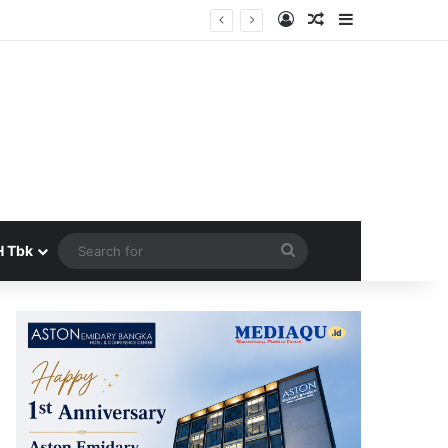
Log In
Random Article
Sidebar
Search
H Tbk
for