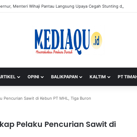
rnur, Menteri Wihaji Pantau Langsung Upaya Cegah Stunting di Babel
ARTIKEL
OPINI
BALIKPAPAN
KALTIM
PT TIMA
u Pencurian Sawit di Kebun PT MHL, Tiga Buron
ap Pelaku Pencurian Sawit di