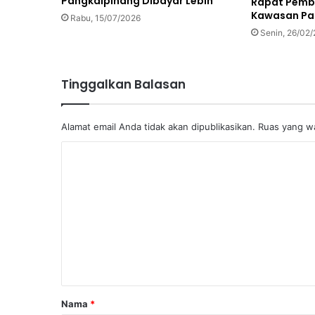
Pangkalpinang Dibayar Lebih
Rapat Pemb
Kawasan Pa
Rabu, 15/07/2026
Senin, 26/02
Tinggalkan Balasan
Alamat email Anda tidak akan dipublikasikan.
Ruas yang wa
K
o
m
e
n
t
a
r
Nama
*