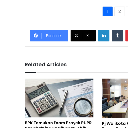
1
2
LinkedIn
Tu
Facebook
X
Related Articles
BPK Temukan Enam Proyek PUPR
Pj Walikota