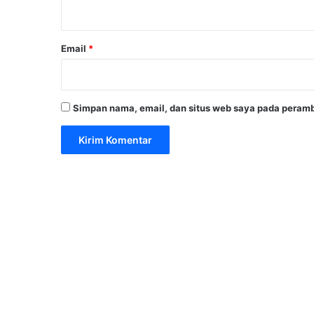
*
Email
*
Simpan nama, email, dan situs web saya pada peramb