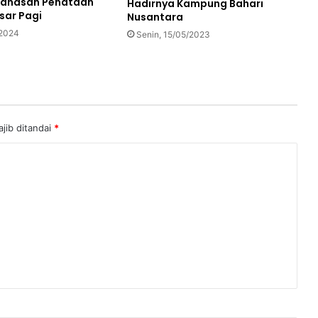
ahasan Penataan
Hadirnya Kampung Bahari
sar Pagi
Nusantara
/2024
Senin, 15/05/2023
jib ditandai
*