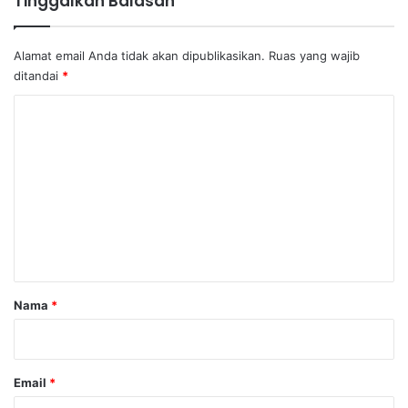
Tinggalkan Balasan
Alamat email Anda tidak akan dipublikasikan.
Ruas yang wajib
ditandai
*
K
o
m
e
n
t
a
r
Nama
*
*
Email
*