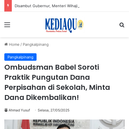
Disambut Gubernur, Menteri Wihaji Pantau Langsung Upaya Cegah Stunting di Babel
Menu
Se
Home
/
Pangkalpinang
Pangkalpinang
Ombudsman Babel Soroti
Praktik Pungutan Dana
Perpisahan di Sekolah, Minta
Dana Dikembalikan!
Ahmad Yusuf
Selasa, 27/05/2025