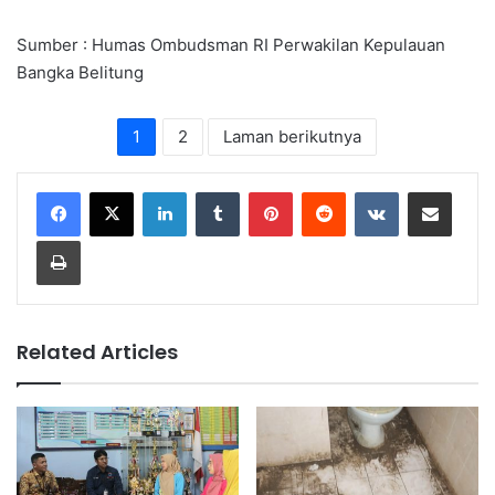
Sumber : Humas Ombudsman RI Perwakilan Kepulauan
Bangka Belitung
1
2
Laman berikutnya
LinkedIn
Tumblr
Pinterest
Reddit
VKontakte
Share via Email
Print
Related Articles