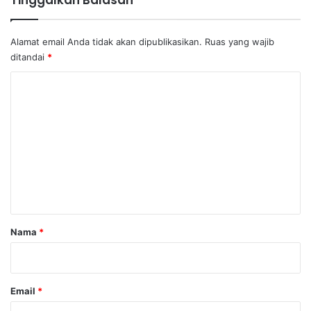
Tinggalkan Balasan
Alamat email Anda tidak akan dipublikasikan.
Ruas yang wajib
ditandai
*
K
o
m
e
n
t
a
r
Nama
*
*
Email
*