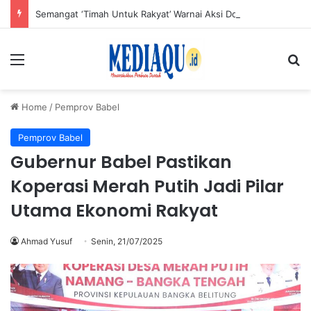
Semangat ‘Timah Untuk Rakyat’ Warnai Aksi Donor Darah HUT ke-50 PT Timah di Jakarta
Menu
Se
Home
/
Pemprov Babel
Pemprov Babel
Gubernur Babel Pastikan
Koperasi Merah Putih Jadi Pilar
Utama Ekonomi Rakyat
Ahmad Yusuf
Senin, 21/07/2025