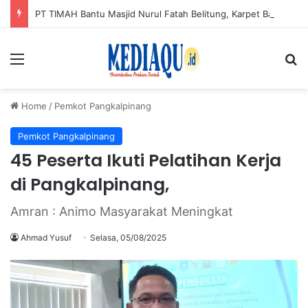
PT TIMAH Bantu Masjid Nurul Fatah Belitung, Karpet Baru Bikin Jamaah Lebih Nyaman
Menu
Se
Home
/
Pemkot Pangkalpinang
Pemkot Pangkalpinang
45 Peserta Ikuti Pelatihan Kerja
di Pangkalpinang,
Amran : Animo Masyarakat Meningkat
Ahmad Yusuf
Selasa, 05/08/2025