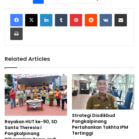
LinkedIn
Tumblr
Pinterest
Reddit
VKontakte
Share via Email
Print
Related Articles
Strategi Disdikbud
Pangkalpinang
Rayakan HUT ke-90, SD
Pertahankan Takhta IPM
Santa Theresia I
Tertinggi
Pangkalpinang