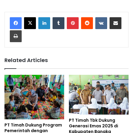
LinkedIn
Tumblr
Pinterest
Reddit
VKontakte
Share via Email
Print
Related Articles
PT Timah Tbk Dukung
PT Timah Dukung Program
Generasi Emas 2025 di
Pemerintah dengan
Kabupaten Bangka