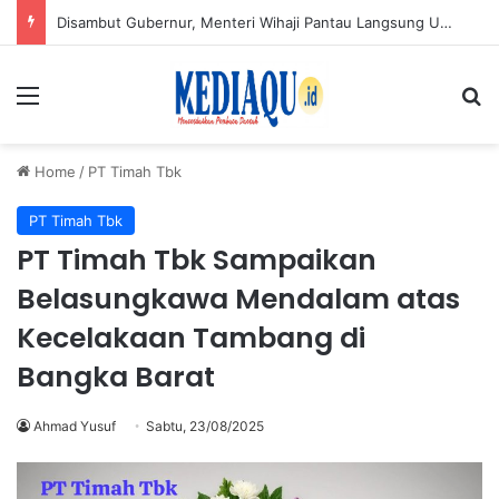
PT TIMAH Tebar Manfaat di Jakarta, Khitanan Massal, Pemeriksaan Kesehatan Gratis dan Donor Darah Diserbu Warga
Menu
Se
Home
/
PT Timah Tbk
PT Timah Tbk
PT Timah Tbk Sampaikan
Belasungkawa Mendalam atas
Kecelakaan Tambang di
Bangka Barat
Ahmad Yusuf
Sabtu, 23/08/2025