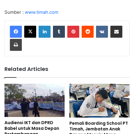
Sumber :
www.timah.com
LinkedIn
Tumblr
Pinterest
Reddit
VKontakte
Share via Email
Print
Related Articles
Audiensi IKT dan DPRD
Pemali Boarding School PT
Babel untuk Masa Depan
Timah, Jembatan Anak
Pertambangan