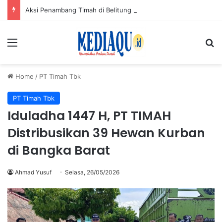
Aksi Penambang Timah di Belitung Mengemuka, Bambang Patijaya Dorong Perpres Segera Terbit
Menu
Se
Home
/
PT Timah Tbk
PT Timah Tbk
Iduladha 1447 H, PT TIMAH
Distribusikan 39 Hewan Kurban
di Bangka Barat
Ahmad Yusuf
Selasa, 26/05/2026