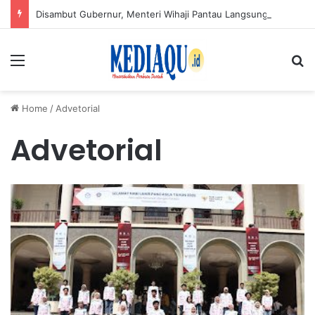
Disambut Gubernur, Menteri Wihaji Pantau Langsung Upaya Cegah Stunting di Babel
Menu
Se
Home
/
Advetorial
Advetorial