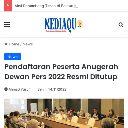
Aksi Penambang Timah di Belitung Mengemuka, Bambang Patijaya Dorong Perpres Segera Terbit
Menu
Se
Home
/
News
News
Pendaftaran Peserta Anugerah
Dewan Pers 2022 Resmi Ditutup
Ahmad Yusuf
Senin, 14/11/2022