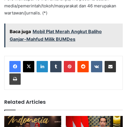
media/pemerintah/tokoh/masyarakat dan 46 merupakan
wartawan/jurnalis. (*)
Baca juga
Mobil Plat Merah Angkut Baliho
Ganjar-Mahfud Milik BUMDes
LinkedIn
Tumblr
Pinterest
Reddit
VKontakte
Share via Email
Print
Related Articles