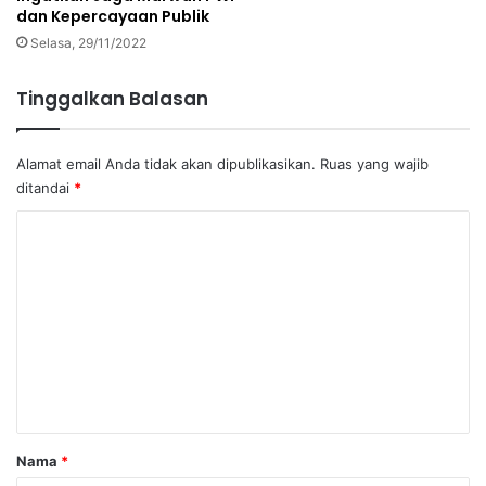
dan Kepercayaan Publik
Selasa, 29/11/2022
Tinggalkan Balasan
Alamat email Anda tidak akan dipublikasikan.
Ruas yang wajib
ditandai
*
K
o
m
e
n
t
a
r
Nama
*