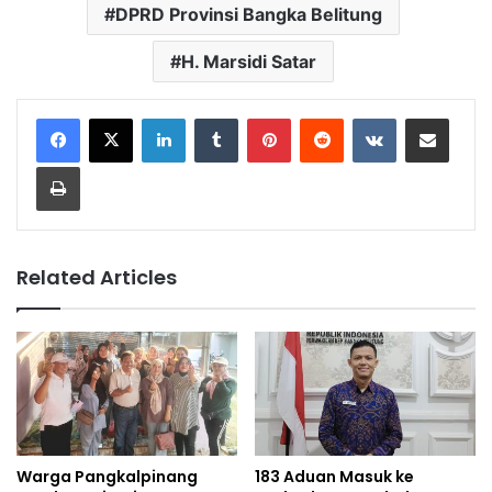
DPRD Provinsi Bangka Belitung
H. Marsidi Satar
LinkedIn
Tumblr
Pinterest
Reddit
VKontakte
Share via Email
Print
Related Articles
Warga Pangkalpinang
183 Aduan Masuk ke