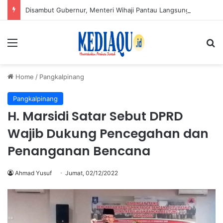
Disambut Gubernur, Menteri Wihaji Pantau Langsung Upaya Cegah Stunting di Babel
Menu
Se
Home
/
Pangkalpinang
Pangkalpinang
H. Marsidi Satar Sebut DPRD
Wajib Dukung Pencegahan dan
Penanganan Bencana
Ahmad Yusuf
Jumat, 02/12/2022