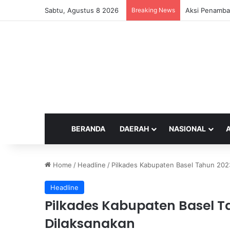
Sabtu, Agustus 8 2026
Breaking News
Aksi Penamba
BERANDA
DAERAH
NASIONAL
Home
/
Headline
/
Pilkades Kabupaten Basel Tahun 202
Headline
Pilkades Kabupaten Basel 
Dilaksanakan