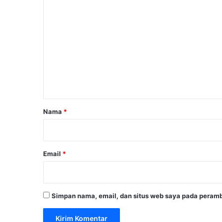
K
o
m
e
n
t
a
r
Nama
*
*
Email
*
Simpan nama, email, dan situs web saya pada peramb