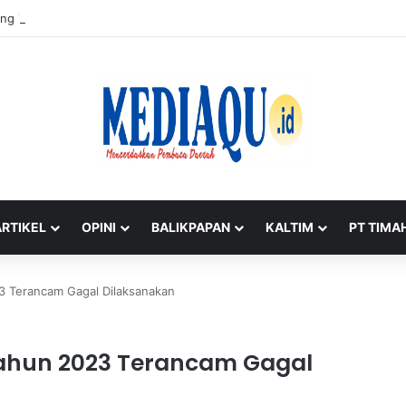
ng Timah di Belitung Mengemuka, Bambang Patijaya Dorong Perpres Seg
ARTIKEL
OPINI
BALIKPAPAN
KALTIM
PT TIMA
3 Terancam Gagal Dilaksanakan
Tahun 2023 Terancam Gagal