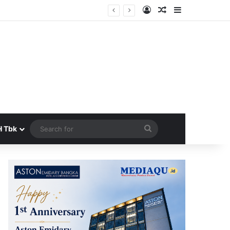
Log In
Random Article
Sidebar
era Terbit
Search
H Tbk
for