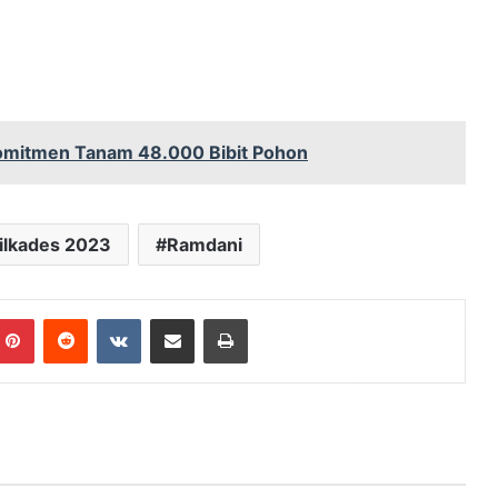
omitmen Tanam 48.000 Bibit Pohon
ilkades 2023
Ramdani
mblr
Pinterest
Reddit
VKontakte
Share via Email
Print