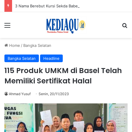
3 Nama Berebut Kursi Sekda Babel, DPRD Beri Warning
Menu
Se
Home
/
Bangka Selatan
Bangka Selatan
Headline
115 Produk UMKM di Basel Telah
Memiliki Sertifikat Halal
Ahmad Yusuf
Senin, 20/11/2023