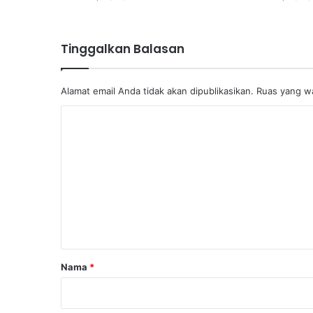
Tinggalkan Balasan
Alamat email Anda tidak akan dipublikasikan.
Ruas yang wa
K
o
m
e
n
t
a
r
Nama
*
*