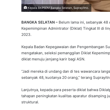
Kepala BKPSDM Bangka Selatan, Suprayitno.
BANGKA SELATAN –
Belum lama ini, sebanyak 48 A
Kepemimpinan Admintrator (Diklat) Tingkat III di 
2023.
Kepala Badan Kepegawaian dan Pengembangan Sum
mengatakan, seleksi pemanggilan Diklat Kepemimpin
diklat menuju jenjang karir bagi ASN.
“Jadi mereka di undang dan di tes wawancara lang
sebanyak 48, kuotanya 20 orang,” terang Suprayitno
Lanjutnya, kepada para peserta diklat bahwa Dikla
tahapan peningkatan kualitas aparatur disamping
struktural.