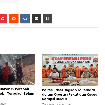
mblr
Pinterest
Reddit
VKontakte
Share via Email
Print
nkan 12 Personil,
Polres Basel Ungkap 12 Perkara
bil Terbakar Belum
dalam Operasi Pekat dan Kasus
Korupsi BUMDES
/2024
Selasa, 18/03/2025