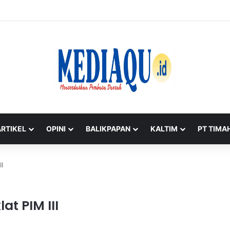
imah Untuk Rakyat’ Warnai Aksi Donor Darah HUT ke-50 PT Timah di Jak
ARTIKEL
OPINI
BALIKPAPAN
KALTIM
PT TIMA
II
at PIM III