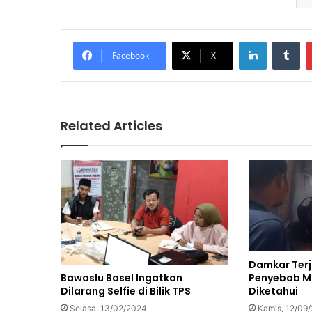
LinkedIn
Tu
Facebook
X
Related Articles
Damkar Terju
Penyebab Mo
Bawaslu Basel Ingatkan
Diketahui
Dilarang Selfie di Bilik TPS
Kamis, 12/09
Selasa, 13/02/2024