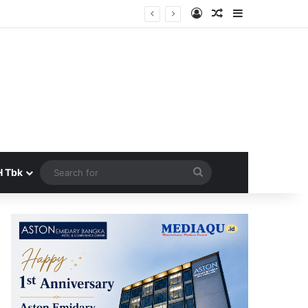
Log In
Random Article
Sidebar
arta
Search
H Tbk
for