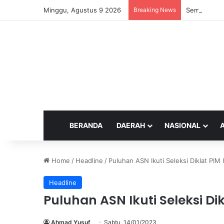
Minggu, Agustus 9 2026
Breaking News
Semangat ‘T
BERANDA
DAERAH
NASIONAL
Home
/
Headline
/
Puluhan ASN Ikuti Seleksi Diklat PIM I
Headline
Puluhan ASN Ikuti Seleksi Dikl
Ahmad Yusuf
Sabtu, 14/01/2023