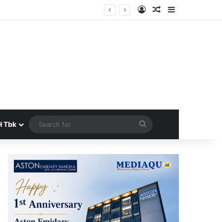
Log In
Random Article
Sidebar
Search
H Tbk
for