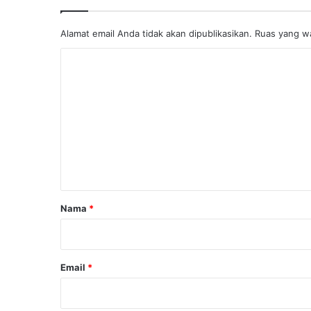
Alamat email Anda tidak akan dipublikasikan.
Ruas yang wa
K
o
m
e
n
t
a
r
Nama
*
*
Email
*