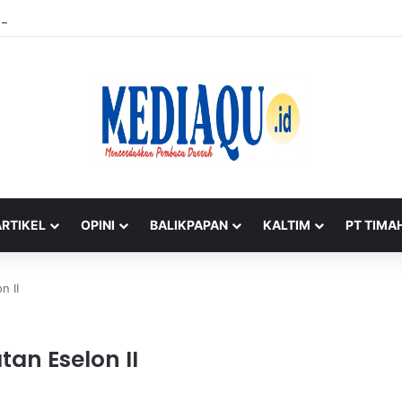
gapi Aksi Masyarakat di Beltim, Imbau Jaga Kondusifitas
ARTIKEL
OPINI
BALIKPAPAN
KALTIM
PT TIMA
n II
an Eselon II