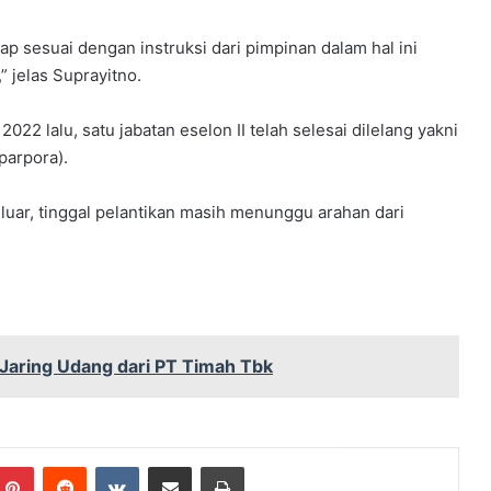
hap sesuai dengan instruksi dari pimpinan dalam hal ini
 jelas Suprayitno.
2 lalu, satu jabatan eselon II telah selesai dilelang yakni
parpora).
keluar, tinggal pelantikan masih menunggu arahan dari
aring Udang dari PT Timah Tbk
mblr
Pinterest
Reddit
VKontakte
Share via Email
Print