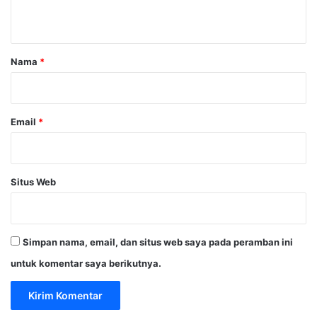
t
a
r
Nama
*
*
Email
*
Situs Web
Simpan nama, email, dan situs web saya pada peramban ini
untuk komentar saya berikutnya.