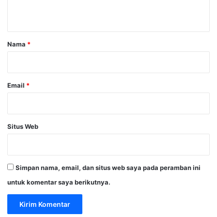
t
a
r
Nama
*
*
Email
*
Situs Web
Simpan nama, email, dan situs web saya pada peramban ini
untuk komentar saya berikutnya.