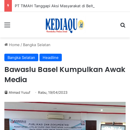
PT TIMAH Tanggapi Aksi Masyarakat di Beltim, Imbau Jaga Kondusifitas
Menu
Se
Home
/
Bangka Selatan
Bangka Selatan
Headline
Bawaslu Basel Kumpulkan Awak
Media
Ahmad Yusuf
Rabu, 19/04/2023