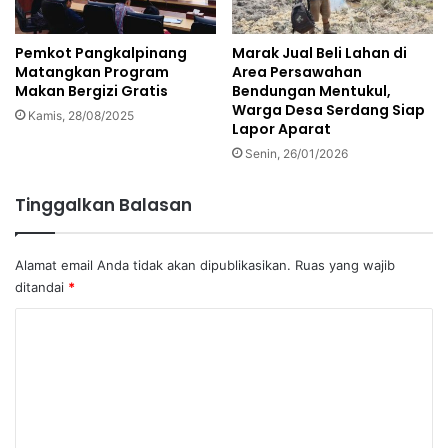
Pemkot Pangkalpinang
Marak Jual Beli Lahan di
Matangkan Program
Area Persawahan
Makan Bergizi Gratis
Bendungan Mentukul,
Warga Desa Serdang Siap
Kamis, 28/08/2025
Lapor Aparat
Senin, 26/01/2026
Tinggalkan Balasan
Alamat email Anda tidak akan dipublikasikan.
Ruas yang wajib
ditandai
*
K
o
m
e
n