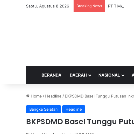
Sabtu, Agustus 8 2026
Breaking News
PT TIMAH Tang
BERANDA
DAERAH
NASIONAL
Home
/
Headline
/
BKPSDMD Basel Tunggu Putusan Ink
Bangka Selatan
Headline
BKPSDMD Basel Tunggu Put