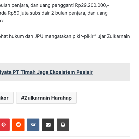
bulan penjara, dan uang pengganti Rp29.200.000,-
nda Rp50 juta subsidair 2 bulan penjara, dan uang
ra.
hat hukum dan JPU mengatakan pikir-pikir,” ujar Zulkarnain
yata PT TImah Jaga Ekosistem Pesisir
ikor
Zulkarnain Harahap
mblr
Pinterest
Reddit
VKontakte
Share via Email
Print