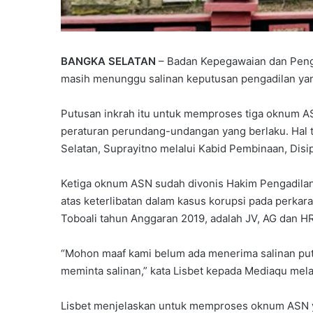
BANGKA SELATAN
– Badan Kepegawaian dan Pen
masih menunggu salinan keputusan pengadilan yang
Putusan inkrah itu untuk memproses tiga oknum ASN
peraturan perundang-undangan yang berlaku. Hal
Selatan, Suprayitno melalui Kabid Pembinaan, Disip
Ketiga oknum ASN sudah divonis Hakim Pengadilan
atas keterlibatan dalam kasus korupsi pada perkar
Toboali tahun Anggaran 2019, adalah JV, AG dan HR
“Mohon maaf kami belum ada menerima salinan put
meminta salinan,” kata Lisbet kepada Mediaqu mela
Lisbet menjelaskan untuk memproses oknum ASN yang