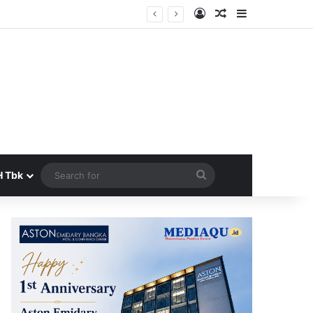
Log In
Random Article
Sidebar
Search
H Tbk
for