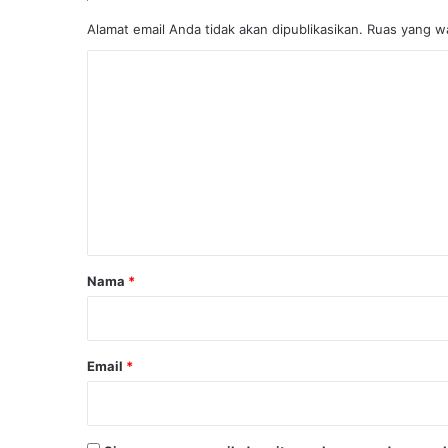
Alamat email Anda tidak akan dipublikasikan.
Ruas yang wa
K
o
m
e
n
t
a
r
Nama
*
*
Email
*