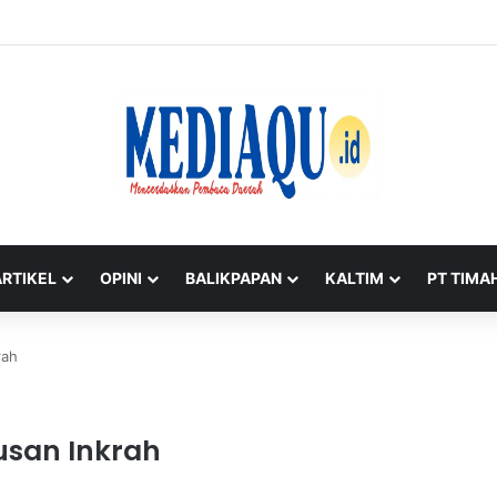
gapi Aksi Masyarakat di Beltim, Imbau Jaga Kondusifitas
ARTIKEL
OPINI
BALIKPAPAN
KALTIM
PT TIMA
rah
usan Inkrah