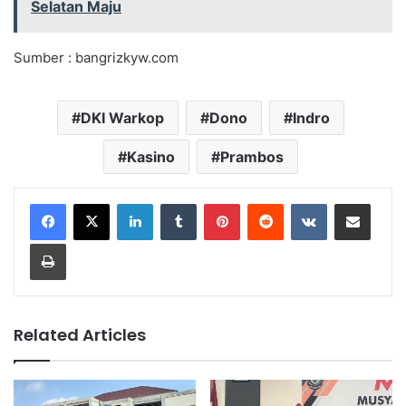
Selatan Maju
Sumber : bangrizkyw.com
DKI Warkop
Dono
Indro
Kasino
Prambos
LinkedIn
Tumblr
Pinterest
Reddit
VKontakte
Share via Email
Print
Related Articles