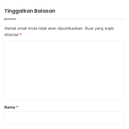
Tinggalkan Balasan
Alamat email Anda tidak akan dipublikasikan.
Ruas yang wajib
ditandai
*
K
o
m
e
n
t
a
r
Nama
*
*