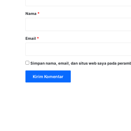
a
r
Nama
*
*
Email
*
Simpan nama, email, dan situs web saya pada peramb