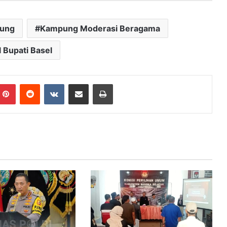
yung
Kampung Moderasi Beragama
 Bupati Basel
mblr
Pinterest
Reddit
VKontakte
Share via Email
Print