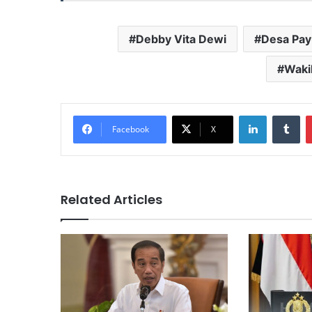
Debby Vita Dewi
Desa Pa
Wakil
LinkedIn
Tu
Facebook
X
Related Articles