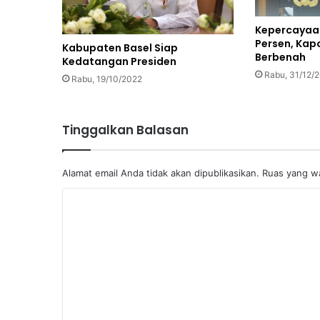
Kepercayaan
Persen, Kapo
Kabupaten Basel Siap
Berbenah
Kedatangan Presiden
Rabu, 31/12/
Rabu, 19/10/2022
Tinggalkan Balasan
Alamat email Anda tidak akan dipublikasikan.
Ruas yang wa
K
o
m
e
n
t