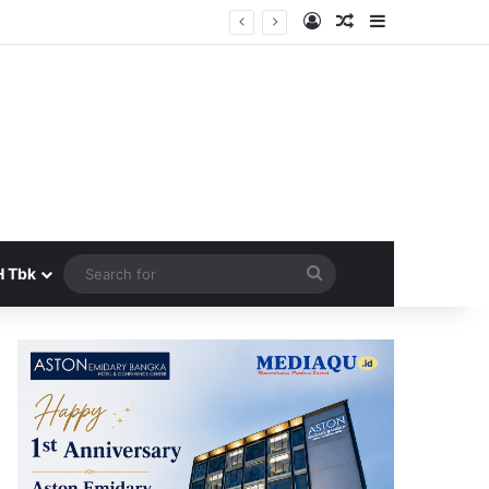
Log In
Random Article
Sidebar
Search
H Tbk
for