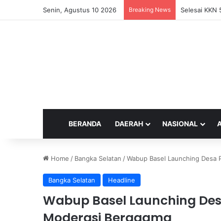
Senin, Agustus 10 2026
Breaking News
Selesai KKN 
BERANDA
DAERAH
NASIONAL
Home
/
Bangka Selatan
/
Wabup Basel Launching Desa 
Bangka Selatan
Headline
Wabup Basel Launching De
Moderasi Beragama