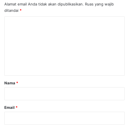
Alamat email Anda tidak akan dipublikasikan.
Ruas yang wajib
ditandai
*
K
o
m
e
n
t
a
r
Nama
*
*
Email
*