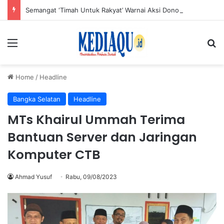
Semangat ‘Timah Untuk Rakyat’ Warnai Aksi Donor Darah HUT ke-50 PT Timah di Jakarta
Menu
Se
Home
/
Headline
Bangka Selatan
Headline
MTs Khairul Ummah Terima
Bantuan Server dan Jaringan
Komputer CTB
Ahmad Yusuf
Rabu, 09/08/2023