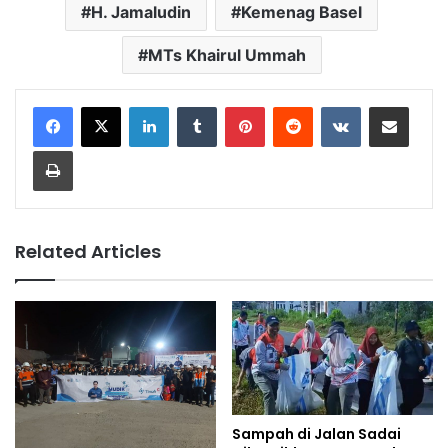
H. Jamaludin
Kemenag Basel
MTs Khairul Ummah
LinkedIn
Tumblr
Pinterest
Reddit
VKontakte
Share via Email
Print
Related Articles
Sampah di Jalan Sadai