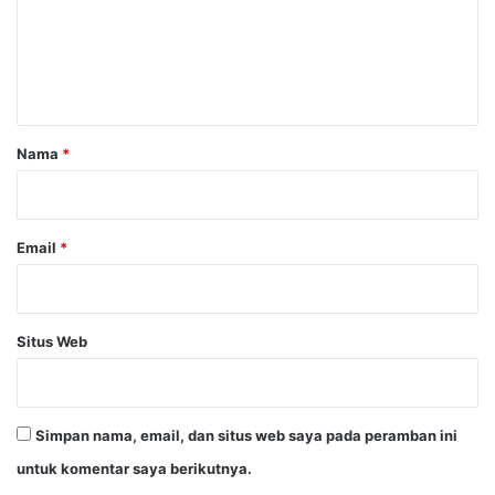
e
n
t
a
r
Nama
*
*
Email
*
Situs Web
Simpan nama, email, dan situs web saya pada peramban ini
untuk komentar saya berikutnya.