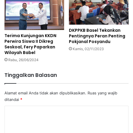
DKPPKB Basel Tekankan
Terima Kunjungan KKDN
Pentingnya Peran Penting
Perwira Siswa II Dikreg
Pokjanal Posyandu
Seskoal, Fery Paparkan
Kamis, 02/11/2023
Wilayah Babel
Rabu, 26/06/2024
Tinggalkan Balasan
Alamat email Anda tidak akan dipublikasikan.
Ruas yang wajib
ditandai
*
K
o
m