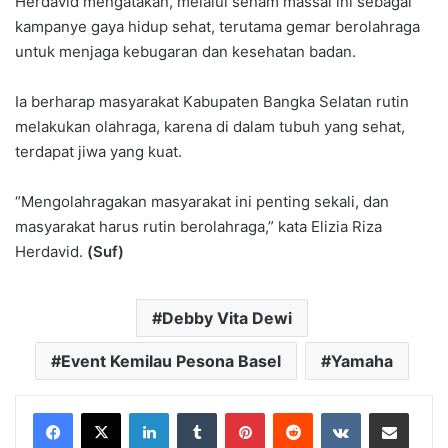
Herdavid mengatakan, melalui senam massal ini sebagai
kampanye gaya hidup sehat, terutama gemar berolahraga
untuk menjaga kebugaran dan kesehatan badan.
Ia berharap masyarakat Kabupaten Bangka Selatan rutin
melakukan olahraga, karena di dalam tubuh yang sehat,
terdapat jiwa yang kuat.
“Mengolahragakan masyarakat ini penting sekali, dan
masyarakat harus rutin berolahraga,” kata Elizia Riza
Herdavid.
(Suf)
Debby Vita Dewi
Event Kemilau Pesona Basel
Yamaha
LinkedIn
Tumblr
Pinterest
Reddit
VKontakte
Share via Email