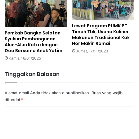
Lewat Program PUMK PT
Timah Tbk, Usaha Kuliner
Pemkab Bangka Selatan
Makanan Tradisional Kak
Syukuri Pembangunan
Nor Makin Ramai
Alun-Alun Kota dengan
Doa Bersama Anak Yatim
Jumat, 17/11/2023
Kamis, 16/01/2025
Tinggalkan Balasan
Alamat email Anda tidak akan dipublikasikan.
Ruas yang wajib
ditandai
*
K
o
m
e