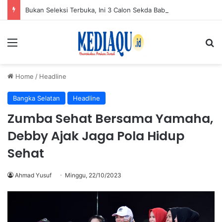
Bukan Seleksi Terbuka, Ini 3 Calon Sekda Babel: Fery Afriyanto, Tarmin dan Darlan
Menu
Se
Home
/
Headline
Bangka Selatan
Headline
Zumba Sehat Bersama Yamaha,
Debby Ajak Jaga Pola Hidup
Sehat
Ahmad Yusuf
Minggu, 22/10/2023