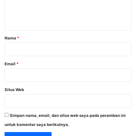
n
t
a
r
Nama
*
*
Email
*
Situs Web
Simpan nama, email, dan situs web saya pada peramban ini
untuk komentar saya berikutnya.