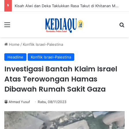
Kisah Alwi dan Deka Taklukkan Rasa Takut di Khitanan Massal HUT ke-50 PT TIMAH
Menu
Se
Home
/
Konflik Israel-Palestina
Headline
Konflik Israel-Palestina
Investigasi Bantah Klaim Israel
Atas Terowongan Hamas
Dibawah Rumah Sakit Gaza
Ahmad Yusuf
Rabu, 08/11/2023