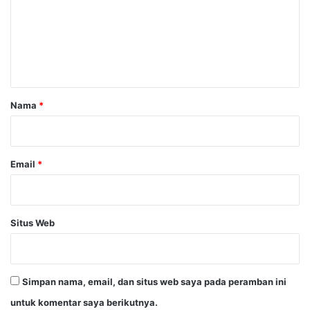
e
n
t
a
r
Nama
*
*
Email
*
Situs Web
Simpan nama, email, dan situs web saya pada peramban ini
untuk komentar saya berikutnya.