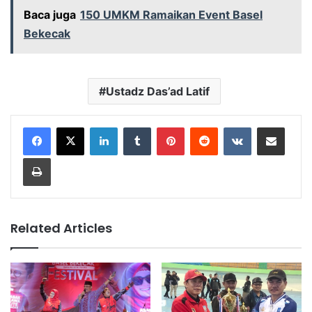
Baca juga
150 UMKM Ramaikan Event Basel
Bekecak
Ustadz Das’ad Latif
LinkedIn
Tumblr
Pinterest
Reddit
VKontakte
Share via Email
Print
Related Articles