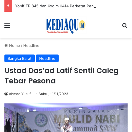
Yonif TP 845 dan Kodim 0414 Perketat Pengamanan GBT Gantung
Menu
Se
Home
/
Headline
Bangka Barat
Headline
Ustad Das’ad Latif Sentil Caleg
Tebar Pesona
Ahmad Yusuf
Sabtu, 11/11/2023