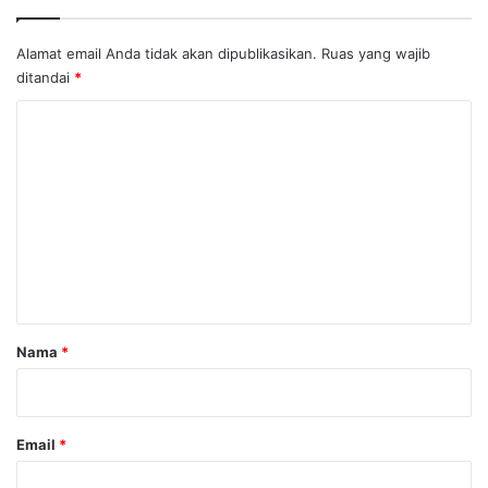
Alamat email Anda tidak akan dipublikasikan.
Ruas yang wajib
ditandai
*
K
o
m
e
n
t
a
r
Nama
*
*
Email
*