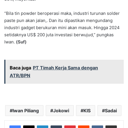
“Bila tin powder beroperasi maka, industri turunan solder
paste pun akan jalan,. Dan itu dipastikan mengundang
industri gadget berukuran mini akan masuk. Hingga 2024
setidaknya US$ 200 juta investasi berwujud,” pungkas
Iwan.
(Suf)
Baca juga
PT Timah Kerja Sama dengan
ATR/BPN
Iwan Piliang
Jokowi
KIS
Sadai
LinkedIn
Tumblr
Pinterest
Reddit
VKontakte
Share via Email