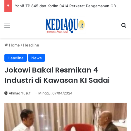
Yonif TP 845 dan Kodim 0414 Perketat Pengamanan GBT Gantung
Menu
Se
Home
/
Headline
Headline
News
Jokowi Bakal Resmikan 4
Industri di Kawasan KI Sadai
Ahmad Yusuf
Minggu, 07/04/2024