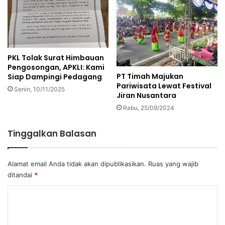
PKL Tolak Surat Himbauan
Pengosongan, APKLI: Kami
PT Timah Majukan
Siap Dampingi Pedagang
Pariwisata Lewat Festival
Senin, 10/11/2025
Jiran Nusantara
Rabu, 25/09/2024
Tinggalkan Balasan
Alamat email Anda tidak akan dipublikasikan.
Ruas yang wajib
ditandai
*
K
o
m