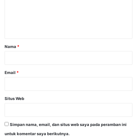
e
n
t
a
r
Nama
*
*
Email
*
Situs Web
Simpan nama, email, dan situs web saya pada peramban ini
untuk komentar saya berikutnya.