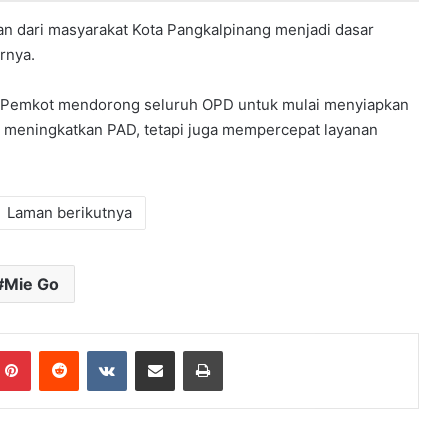
n dari masyarakat Kota Pangkalpinang menjadi dasar
rnya.
, Pemkot mendorong seluruh OPD untuk mulai menyiapkan
 meningkatkan PAD, tetapi juga mempercepat layanan
Laman berikutnya
Mie Go
mblr
Pinterest
Reddit
VKontakte
Share via Email
Print