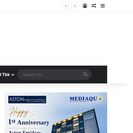
Log In
Random Article
Sidebar
gera Terbit
Search
H Tbk
for