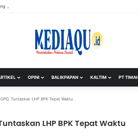
ng Timah di Belitung Mengemuka, Bambang Patijaya Dorong Perpres Se
ARTIKEL
OPINI
BALIKPAPAN
KALTIM
PT TIMA
 OPD, Tuntaskan LHP BPK Tepat Waktu
 Tuntaskan LHP BPK Tepat Waktu