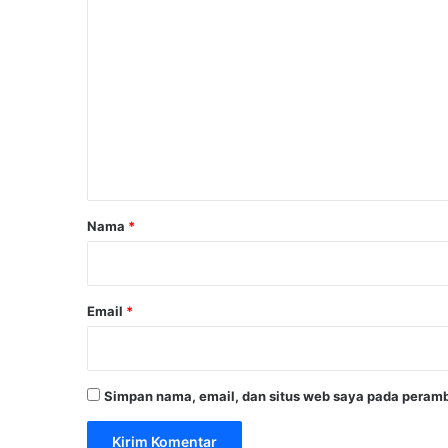
K
o
m
e
n
t
a
r
Nama
*
*
Email
*
Simpan nama, email, dan situs web saya pada peramb